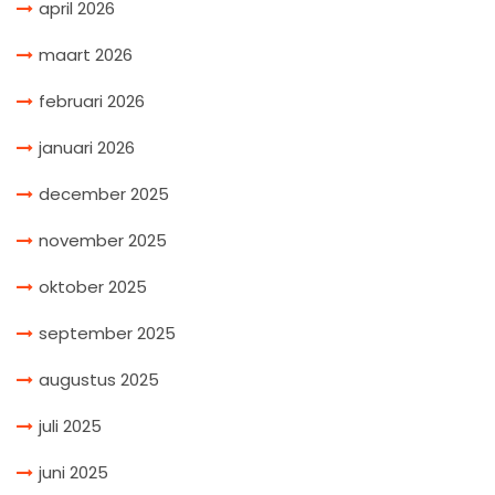
april 2026
maart 2026
februari 2026
januari 2026
december 2025
november 2025
oktober 2025
september 2025
augustus 2025
juli 2025
juni 2025