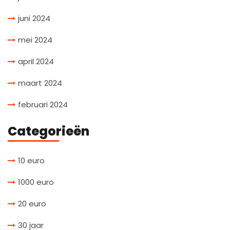
juni 2024
mei 2024
april 2024
maart 2024
februari 2024
Categorieën
10 euro
1000 euro
20 euro
30 jaar