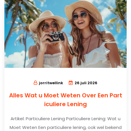
jorritwellink
26 juli 2026
Alles Wat u Moet Weten Over Een Part
iculiere Lening
Artikel: Particuliere Lening Particuliere Lening: Wat u
Moet Weten Een particuliere lening, ook wel bekend