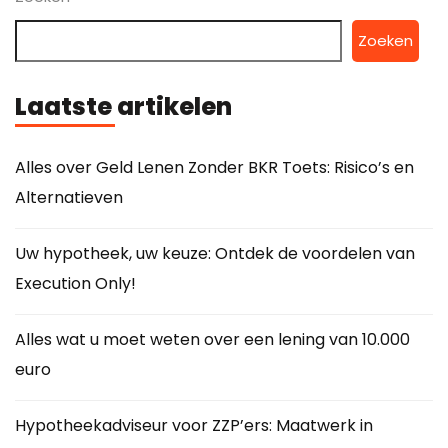
Zoeken
Laatste artikelen
Alles over Geld Lenen Zonder BKR Toets: Risico’s en
Alternatieven
Uw hypotheek, uw keuze: Ontdek de voordelen van
Execution Only!
Alles wat u moet weten over een lening van 10.000
euro
Hypotheekadviseur voor ZZP’ers: Maatwerk in