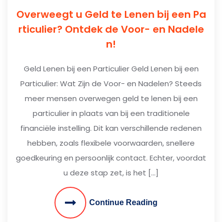
Overweegt u Geld te Lenen bij een Pa
rticulier? Ontdek de Voor- en Nadele
n!
Geld Lenen bij een Particulier Geld Lenen bij een
Particulier: Wat Zijn de Voor- en Nadelen? Steeds
meer mensen overwegen geld te lenen bij een
particulier in plaats van bij een traditionele
financiële instelling. Dit kan verschillende redenen
hebben, zoals flexibele voorwaarden, snellere
goedkeuring en persoonlijk contact. Echter, voordat
u deze stap zet, is het […]
Continue Reading