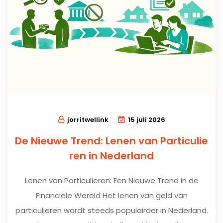
jorritwellink
15 juli 2026
De Nieuwe Trend: Lenen van Particulie
ren in Nederland
Lenen van Particulieren: Een Nieuwe Trend in de
Financiële Wereld Het lenen van geld van
particulieren wordt steeds populairder in Nederland.