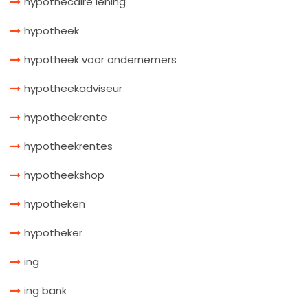
hypothecaire lening
hypotheek
hypotheek voor ondernemers
hypotheekadviseur
hypotheekrente
hypotheekrentes
hypotheekshop
hypotheken
hypotheker
ing
ing bank