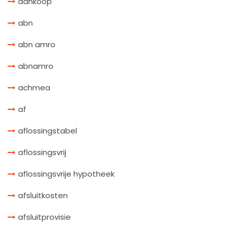
aankoop
abn
abn amro
abnamro
achmea
af
aflossingstabel
aflossingsvrij
aflossingsvrije hypotheek
afsluitkosten
afsluitprovisie