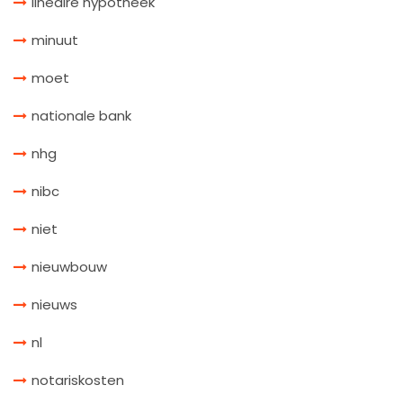
lineaire hypotheek
minuut
moet
nationale bank
nhg
nibc
niet
nieuwbouw
nieuws
nl
notariskosten