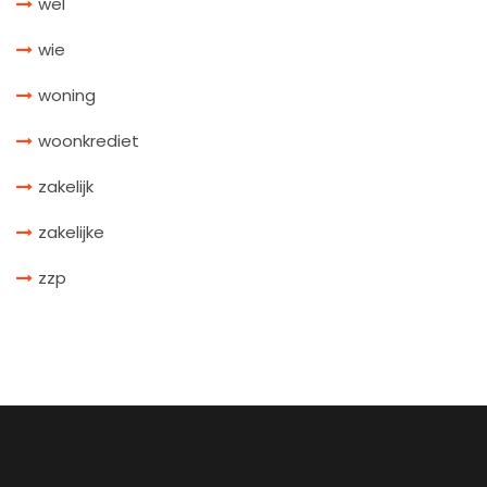
wel
wie
woning
woonkrediet
zakelijk
zakelijke
zzp