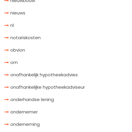
nieuwbouw
nieuws
nl
notariskosten
obvion
om
onafhankelijk hypotheekadvies
onafhankelijke hypotheekadviseur
onderhandse lening
ondernemer
onderneming