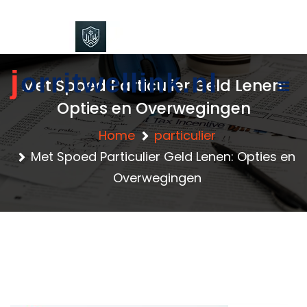
content
j
orritwellink.nl
Met Spoed Particulier Geld Lenen:
Opties en Overwegingen
Home
particulier
Met Spoed Particulier Geld Lenen: Opties en
Overwegingen