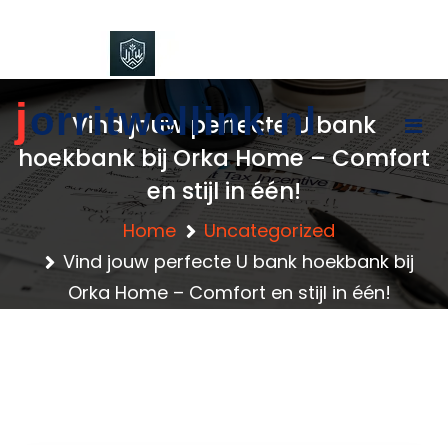
content
j
orritwellink.nl
Vind jouw perfecte U bank
hoekbank bij Orka Home – Comfort
en stijl in één!
Home
Uncategorized
Vind jouw perfecte U bank hoekbank bij
Orka Home – Comfort en stijl in één!