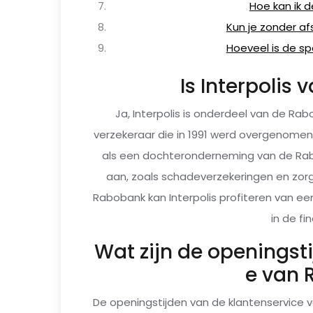
Hoe kan ik 
Kun je zonder a
Hoeveel is de s
Is Interpolis
Ja, Interpolis is onderdeel van de Ra
verzekeraar die in 1991 werd overgenomen
als een dochteronderneming van de Rab
aan, zoals schadeverzekeringen en zor
Rabobank kan Interpolis profiteren van een
in de fi
Wat zijn de openingst
e van 
De openingstijden van de klantenservice v