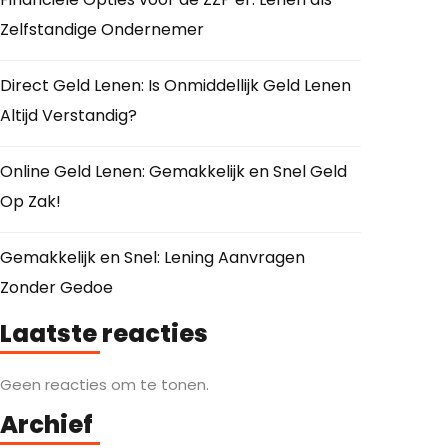
Zelfstandige Ondernemer
Direct Geld Lenen: Is Onmiddellijk Geld Lenen
Altijd Verstandig?
Online Geld Lenen: Gemakkelijk en Snel Geld
Op Zak!
Gemakkelijk en Snel: Lening Aanvragen
Zonder Gedoe
Laatste reacties
Geen reacties om te tonen.
Archief