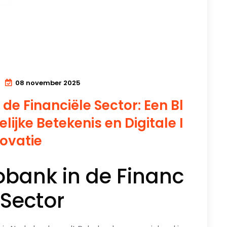
08 november 2025
de Financiële Sector: Een Bl
ijke Betekenis en Digitale I
ovatie
obank in de Financ
 Sector