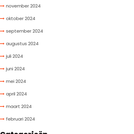
november 2024
oktober 2024
september 2024
augustus 2024
juli 2024
juni 2024
mei 2024
april 2024
maart 2024
februari 2024