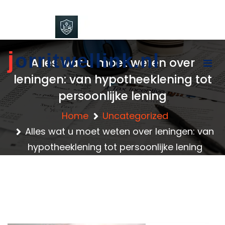
content
j
orritwellink.nl
Alles wat u moet weten over
leningen: van hypotheeklening tot
persoonlijke lening
Home
Uncategorized
Alles wat u moet weten over leningen: van
hypotheeklening tot persoonlijke lening