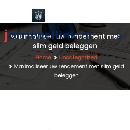
content
j
orritwellink.nl
Maximaliseer uw rendement met
slim geld beleggen
Home
Uncategorized
Maximaliseer uw rendement met slim geld
beleggen