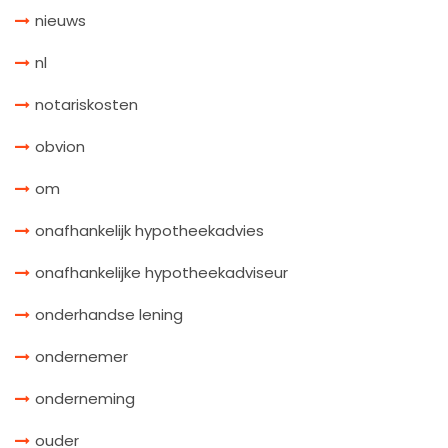
nieuws
nl
notariskosten
obvion
om
onafhankelijk hypotheekadvies
onafhankelijke hypotheekadviseur
onderhandse lening
ondernemer
onderneming
ouder