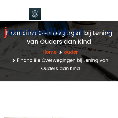
content
j
orritwellink.nl
Financiële Overwegingen bij Lening
van Ouders aan Kind
Home
ouder
Financiële Overwegingen bij Lening van
Ouders aan Kind