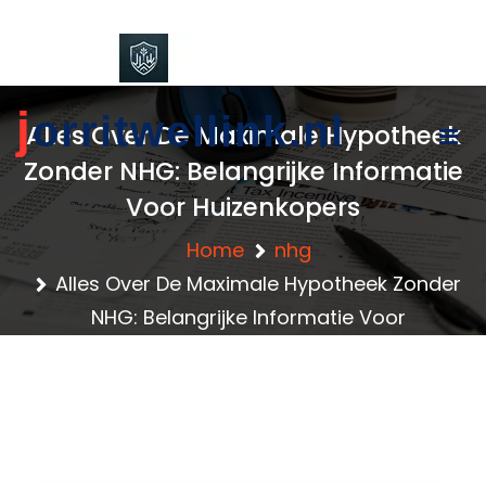
content
j
orritwellink.nl
Alles Over De Maximale Hypotheek
Zonder NHG: Belangrijke Informatie
Voor Huizenkopers
Home
nhg
Alles Over De Maximale Hypotheek Zonder
NHG: Belangrijke Informatie Voor
Huizenkopers