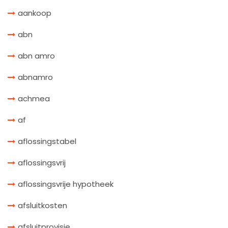
aankoop
abn
abn amro
abnamro
achmea
af
aflossingstabel
aflossingsvrij
aflossingsvrije hypotheek
afsluitkosten
afsluitprovisie