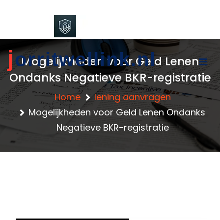
content
j
orritwellink.nl
Mogelijkheden voor Geld Lenen
Ondanks Negatieve BKR-registratie
Home
lening aanvragen
Mogelijkheden voor Geld Lenen Ondanks
Negatieve BKR-registratie