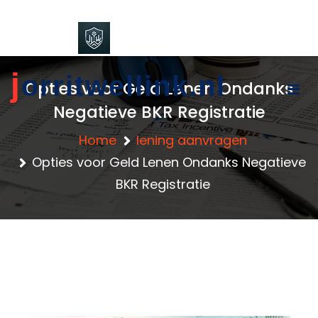
content
j
orritwellink.nl
Opties voor Geld Lenen Ondanks
Negatieve BKR Registratie
Home
lening aanvragen
Opties voor Geld Lenen Ondanks Negatieve
BKR Registratie