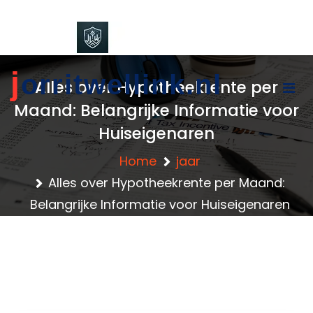
content
j
orritwellink.nl
Alles over Hypotheekrente per
Maand: Belangrijke Informatie voor
Huiseigenaren
Home
jaar
Alles over Hypotheekrente per Maand:
Belangrijke Informatie voor Huiseigenaren