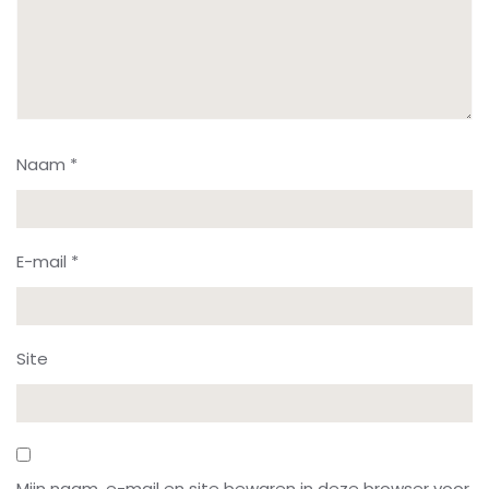
Naam
*
E-mail
*
Site
Mijn naam, e-mail en site bewaren in deze browser voor