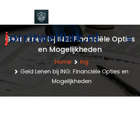
content
j
orritwellink.nl
Geld Lenen bij ING: Financiële Opties
en Mogelijkheden
Home
ing
Geld Lenen bij ING: Financiële Opties en
Mogelijkheden