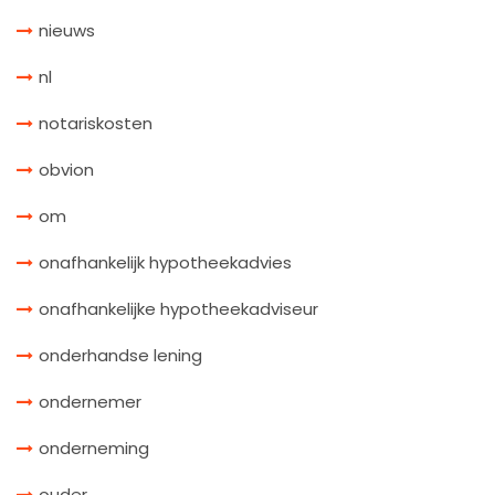
nieuws
nl
notariskosten
obvion
om
onafhankelijk hypotheekadvies
onafhankelijke hypotheekadviseur
onderhandse lening
ondernemer
onderneming
ouder