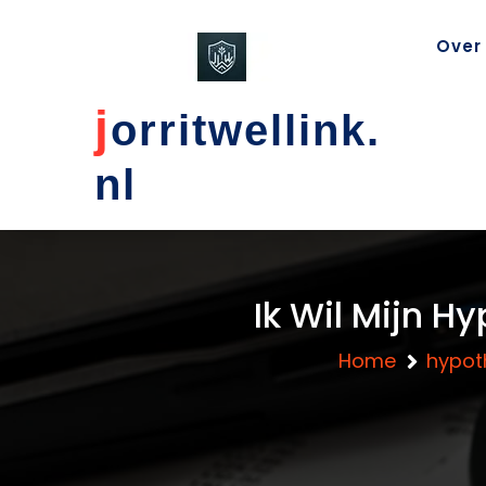
content
Over
j
orritwellink.
nl
Ik Wil Mijn H
Home
hypot