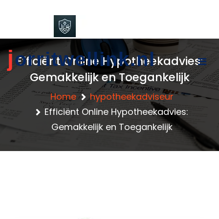
content
j
orritwellink.nl
Efficiënt Online Hypotheekadvies:
Gemakkelijk en Toegankelijk
Home
hypotheekadviseur
Efficiënt Online Hypotheekadvies:
Gemakkelijk en Toegankelijk