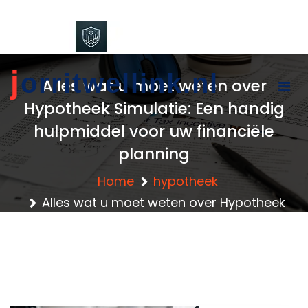
content
j
orritwellink.nl
Alles wat u moet weten over
Hypotheek Simulatie: Een handig
hulpmiddel voor uw financiële
planning
Home
hypotheek
Alles wat u moet weten over Hypotheek
Simulatie: Een handig hulpmiddel voor uw
financiële planning