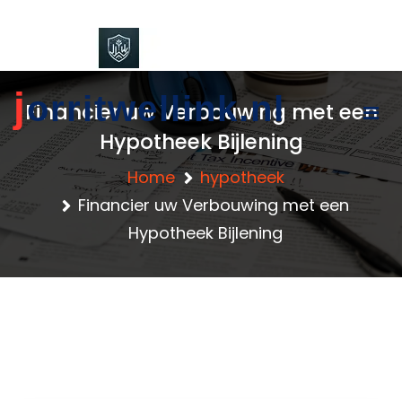
content
j
orritwellink.nl
Financier uw Verbouwing met een
Hypotheek Bijlening
Home
hypotheek
Financier uw Verbouwing met een
Hypotheek Bijlening