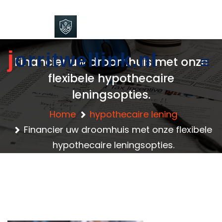
content
j
orritwellink.nl
Financier uw droomhuis met onze
flexibele hypothecaire
leningsopties.
Home
hypothecaire lening
Financier uw droomhuis met onze flexibele
hypothecaire leningsopties.