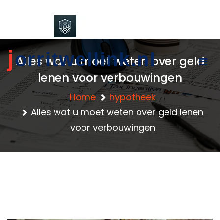
content
j
orritwellink.nl
Alles wat u moet weten over geld
lenen voor verbouwingen
Home
hypotheek
Alles wat u moet weten over geld lenen
voor verbouwingen