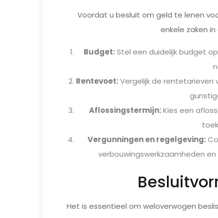
Voordat u besluit om geld te lenen voo
enkele zaken i
Budget:
Stel een duidelijk budget o
n
Rentevoet:
Vergelijk de rentetarieven
gunstig
Aflossingstermijn:
Kies een aflossi
toe
Vergunningen en regelgeving:
Con
verbouwingswerkzaamheden en h
Besluitvo
Het is essentieel om weloverwogen besli