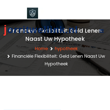
content
j
orritwellink.nl
Financiële Flexibiliteit: Geld Lenen
Naast Uw Hypotheek
Home
hypotheek
Financiële Flexibiliteit: Geld Lenen Naast Uw
Hypotheek