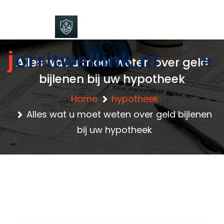
content
j
orritwellink.nl
Alles wat u moet weten over geld
bijlenen bij uw hypotheek
Home
hypotheek
Alles wat u moet weten over geld bijlenen
bij uw hypotheek