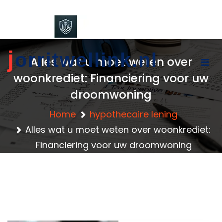
content
j
orritwellink.nl
Alles wat u moet weten over
woonkrediet: Financiering voor uw
droomwoning
Home
hypothecaire lening
Alles wat u moet weten over woonkrediet:
Financiering voor uw droomwoning