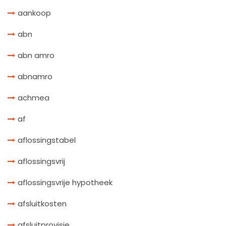
aankoop
abn
abn amro
abnamro
achmea
af
aflossingstabel
aflossingsvrij
aflossingsvrije hypotheek
afsluitkosten
afsluitprovisie