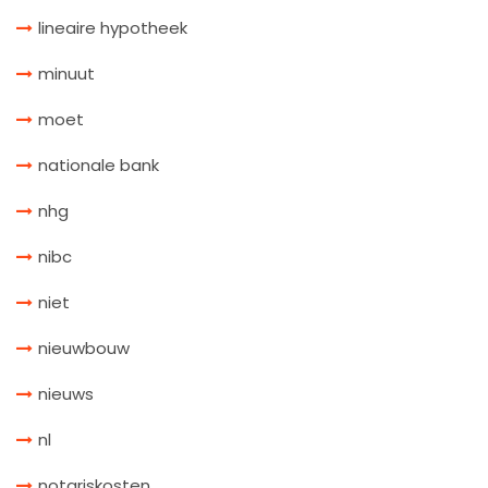
lineaire hypotheek
minuut
moet
nationale bank
nhg
nibc
niet
nieuwbouw
nieuws
nl
notariskosten