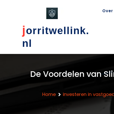
content
Over
j
orritwellink.
nl
De Voordelen van Sl
Home
investeren in vastgoe